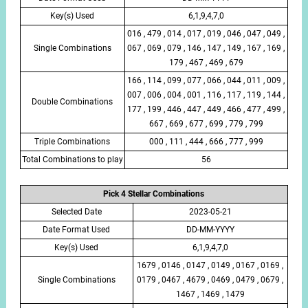
Key(s) Used
6,1,9,4,7,0
016 , 479 , 014 , 017 , 019 , 046 , 047 , 049 ,
Single Combinations
067 , 069 , 079 , 146 , 147 , 149 , 167 , 169 ,
179 , 467 , 469 , 679
166 , 114 , 099 , 077 , 066 , 044 , 011 , 009 ,
007 , 006 , 004 , 001 , 116 , 117 , 119 , 144 ,
Double Combinations
177 , 199 , 446 , 447 , 449 , 466 , 477 , 499 ,
667 , 669 , 677 , 699 , 779 , 799
Triple Combinations
000 , 111 , 444 , 666 , 777 , 999
Total Combinations to play
56
Pick 4 Stellar Combinations
Selected Date
2023-05-21
Date Format Used
DD-MM-YYYY
Key(s) Used
6,1,9,4,7,0
1679 , 0146 , 0147 , 0149 , 0167 , 0169 ,
Single Combinations
0179 , 0467 , 4679 , 0469 , 0479 , 0679 ,
1467 , 1469 , 1479