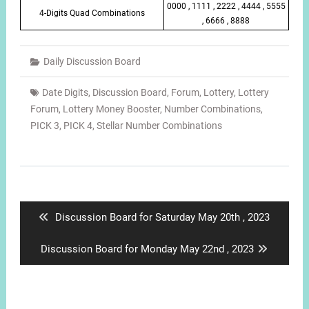
0000 , 1111 , 2222 , 4444 , 5555
4-Digits Quad Combinations
, 6666 , 8888
Daily Discussion Board
Date Digits
,
Discussion Board
,
Forum
,
Lottery
,
Lottery
Forum
,
Lottery Money Booster
,
Number Combinations
,
PICK 3
,
PICK 4
,
Stellar Number Combinations
Post
navigation
Previous
Discussion Board for Saturday May 20th , 2023
post:
Next
Discussion Board for Monday May 22nd , 2023
post: