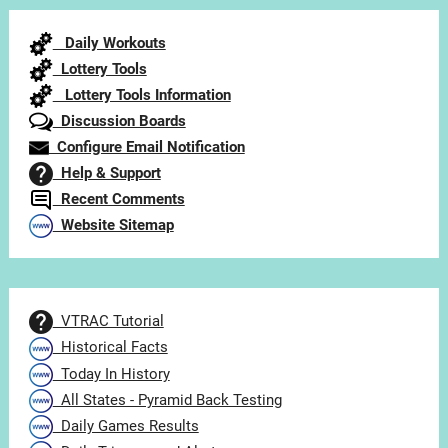
Category
Daily Workouts
Lottery Tools
Lottery Tools Information
Discussion Boards
Configure Email Notification
Help & Support
Recent Comments
Website Sitemap
VTRAC Tutorial
Historical Facts
Today In History
All States - Pyramid Back Testing
Daily Games Results