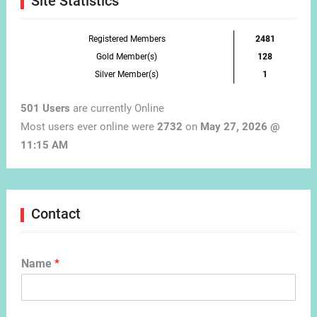
Site Statistics
Registered Members
2481
Gold Member(s)
128
Silver Member(s)
1
501 Users
are currently Online
Most users ever online were
2732
on
May 27, 2026 @
11:15 AM
Contact
Name
*