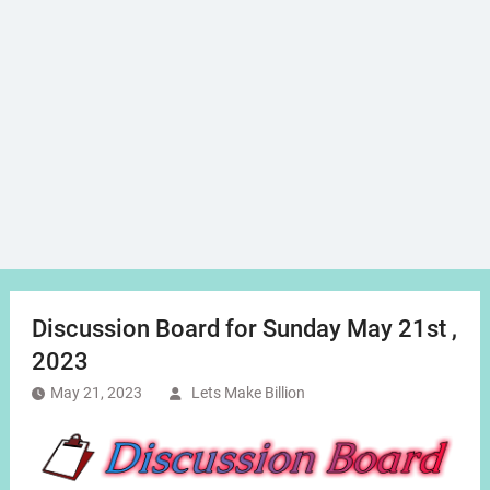
Discussion Board for Sunday May 21st ,
2023
May 21, 2023
Lets Make Billion